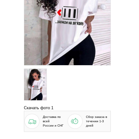
Скачать фото 1
Доставка по
Сбор заказа в
всей
течении 1-3
России и СНГ
дней