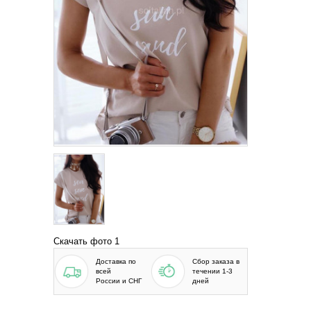
Скачать фото 1
Доставка по
Сбор заказа в
всей
течении 1-3
России и СНГ
дней