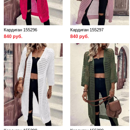
Кардиган 155296
Кардиган 155297
840 руб.
840 руб.