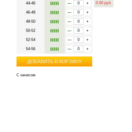
0.00
руб.
44-46
—
+
46-48
—
+
48-50
—
+
50-52
—
+
52-54
—
+
54-56
—
+
ДОБАВИТЬ В КОРЗИНУ
С начесом