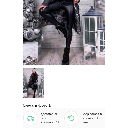
Скачать фото 1
Доставка по
Сбор заказа в
всей
течении 1-3
России и СНГ
дней